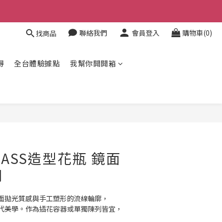
聯絡我們
會員登入
購物車(0)
找商品
得
全台體驗據點
我幫你開開箱
立即購買
 MASS造型花瓶 鏡面
鋼
面拋光質感與手工塑形的流線輪廓，
代美學。作為插花容器或單獨陳列皆宜，