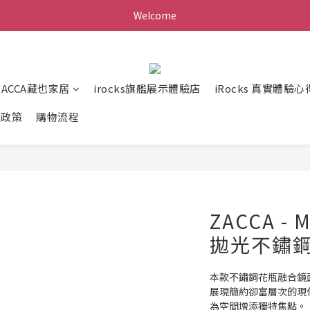
Welcome
ZACCA藏也家居
irocks旗艦展示體驗店
iRocks 真實體驗心
送政策
購物流程
ZACCA -
拋光不鏽
本款不鏽鋼花瓶融合鏡
展現簡約卻富層次的現
為空間增添獨特焦點。