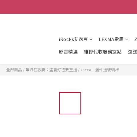
iRocks艾芮克
LEXMA雷馬
影音精選
維修代收服務據點
運
全部商品
/
年終狂歡慶：盛夏好禮雙重送
/
zacca｜滿件送玻璃杯