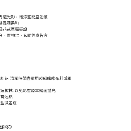
周遭光影，增添空間靈動感
條溫潤柔和
插花或單獨擺設
台、置物架、玄關等處皆宜
面刮花. 清潔時請盡量用超細纖維布料或眼
紋理擦拭. 以免影響原本鏡面拋光
有污點.
些微差距.
送你家》