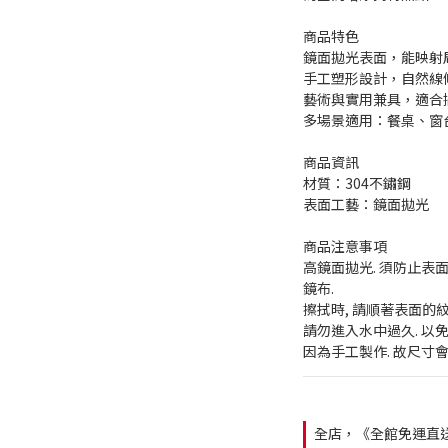
商品特色
鏡面拋光表面，能映射
手工塑形設計，自然線
藝術與實用兼具，適合
多場景適用：餐桌、窗
商品資訊
材質：304不鏽鋼
表面工藝：鏡面拋光
商品注意事項
高鏡面拋光. 須防止表
鏡布. 
擦拭時, 請順著表面的
請勿進入水中過久. 以免
因為手工製作. 故尺寸會
全店，《全館免運直