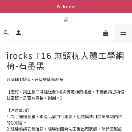
Welcome
irocks T16 無頭枕人體工學網
椅-石墨黑
台灣MIT製造，升級款鯊魚網布
【您好，請注意只可運送至1樓與有電梯的樓層，下標後請您再備
註區留言是否有電梯，謝謝。】
【注意事項】
1. 為了運送考量，本產品需自行組裝，組裝與使用前請詳閱內附
的說明書。
2. 組裝前請妥善確認，組裝後因無法回復出廠狀態，除新品瑕疵