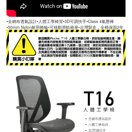
•全網布透氣設計•人體工學椅背•3D可調扶手•Class 4氣壓棒
•50mm Nylon耐用椅輪•可移動滑軌椅座•台灣製造，全椅保固2年