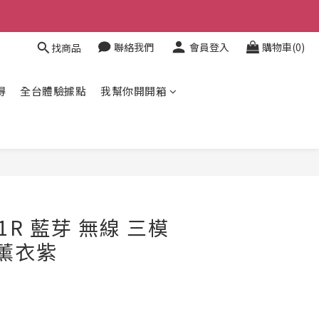
聯絡我們
會員登入
購物車(0)
找商品
得
全台體驗據點
我幫你開開箱
立即購買
M51R 藍芽 無線 三模
 薰衣紫