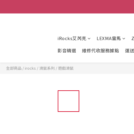
iRocks艾芮克
LEXMA雷馬
影音精選
維修代收服務據點
運
全部商品
/
irocks
/
滑鼠系列
/
遊戲滑鼠