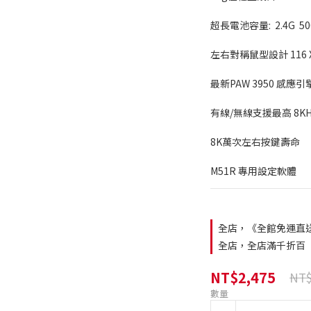
超長電池容量:  2.4G  50
左右對稱鼠型設計 116 X 6
最新PAW 3950 感應引擎
有線/無線支援最高 8KHz P
8K萬次左右按鍵壽命
M51R 專用設定軟體
全店，《全館免運直
全店，全店滿千折百
NT$2,475
NT$
數量