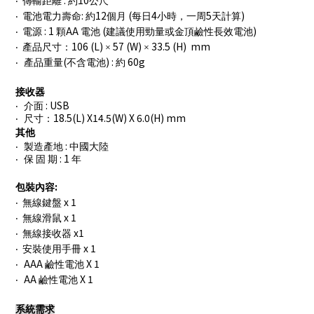
‧
傳輸距離
約
公尺
:
12
(
4
5
)
‧
電池電力壽命
約
個月
每日
小時，一周
天計算
: 1
AA
(
)
‧
電源
顆
電池
建議使用勁量或金頂鹼性長效電池
106 (L)
57 (W)
33.5 (H) mm
‧
產品尺寸：
×
×
(
) :
60g
‧
產品重量
不含電池
約
接收器
: USB
‧
介面
18.5(L) X14.5(W) X 6.0(H) mm
‧
尺寸
：
其他
:
‧
製造產地
中國大陸
: 1
‧
保
固
期
年
:
包裝內容
x 1
‧
無線鍵盤
x 1
‧
無線滑鼠
x1
‧
無線接收器
x 1
‧
安裝使用手冊
AAA
X 1
‧
鹼性電池
AA
X 1
‧
鹼性電池
系統需求