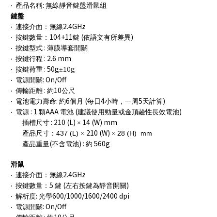
:
‧
產品名稱
無線靜音鍵盤滑鼠組
鍵盤
2.4GHz
‧
連接介面：無線
104+11
(
)
‧
按鍵數量：
鍵
依語文有所差異
:
‧
按鍵型式
薄膜導套開關
: 2.6 mm
‧
按鍵行程
: 50g
10g
‧
按鍵荷重
±
: On/Off
‧
電源開關
:
10
‧
傳輸距離
約
公尺
:
6
(
4
5
)
‧
電池電力壽命
約
個月
每日
小時，一周
天計算
: 1
AAA
(
)
‧
電源
顆
電池
建議使用勁量或金頂鹼性長效電池
: 210 (L)
14 (W) mm
插槽尺寸
×
210 (W)
437 (L)
28 (H) mm
產品尺寸：
×
×
(
) :
560g
產品重量
不含電池
約
滑鼠
2.4GHz
‧
連接介面：無線
5
(
)
‧
按鍵數量：
鍵
左右按鍵為靜音開關
:
600/1000/1600/2400 dpi
‧
解析度
光學
: On/Off
‧
電源開關
:
10