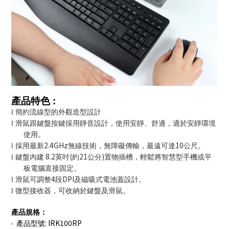
產品特色
:
l
簡約流線型的外觀造型設計
l
滑鼠跟鍵盤按鍵採用靜音設計，
使用安靜、舒適，
適於安靜環境
使用。
2.4GHz
10
l
採用最新
無線技術
，
無障礙傳輸
，
最遠可達
公尺。
8.2
(
21
)
l
鍵盤內建
英吋
約
公分
置物插槽，輕鬆將智慧型手機或平
板電腦直接固定。
4
DPI
l
滑鼠可調整
段
及磁吸式電池蓋設計。
l
微型接收器，可收納於鍵盤及滑鼠
。
產品規格：
: IRK100RP
‧
產品型號