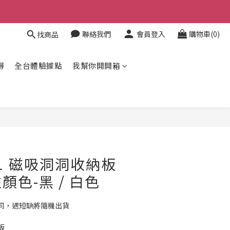
聯絡我們
會員登入
購物車(0)
找商品
得
全台體驗據點
我幫你開開箱
立即購買
CX1 磁吸洞洞收納板
顏色-黑 / 白色
同，遇短缺將隨機出貨
板