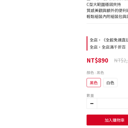
C型大範圍穩固夾持
質感美觀與額外的便利
輕鬆組裝內附組裝包與
全店，《全館免運直
全店，全店滿千折百
NT$890
NT$2,
顏色
: 黑色
黑色
白色
數量
加入購物車