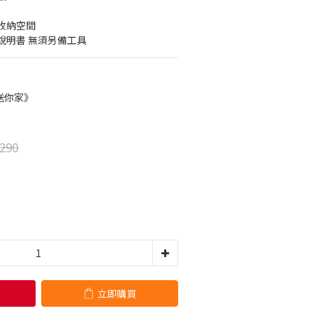
收納空間
說明書 無須另備工具
送你家》
290
立即購買