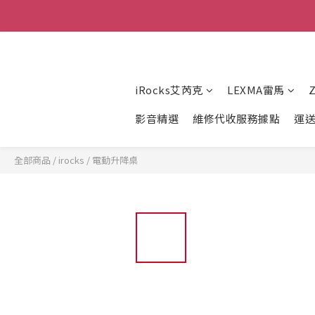
iRocks艾芮克
LEXMA雷馬
影音精選
維修代收服務據點
運
全部商品
/
irocks
/
電動升降桌