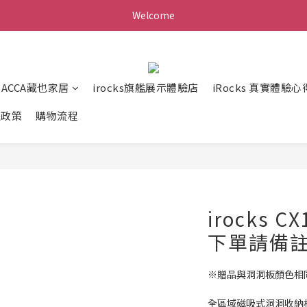
Welcome
ZACCA藏也家居
irocks旗艦展示體驗店
iRocks 真實體驗心
送政策
購物流程
irocks 
下單請備註
※贈品與洞洞板顏色相
全區域磁吸式洞洞收納