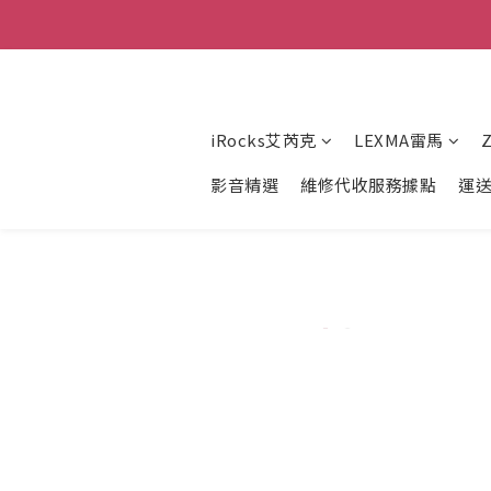
iRocks艾芮克
LEXMA雷馬
影音精選
維修代收服務據點
運