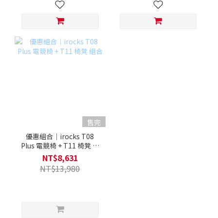
售完
優惠組合｜irocks T08
Plus 電競椅 + T11 椅凳 組
合
NT$8,631
NT$13,980