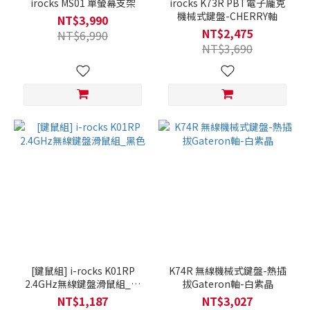
irocks MS01 單螢幕支架
irocks K73R PBT電子龐克
機械式鍵盤-CHERRY軸
NT$3,990
NT$2,475
NT$6,990
NT$3,690
[鍵鼠組] i-rocks K01RP
K74R 無線機械式鍵盤-熱插
2.4GHz無線鍵盤滑鼠組_黑
拔Gateron軸-白紫晶
色
NT$1,187
NT$3,027