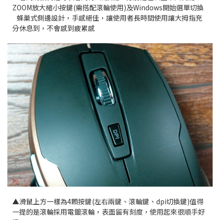
ZOOM放大縮小按鍵(需搭配滾輪使用)及Windows開始選單切換
蜂巢式側邊設計，手感絕佳，
讓使用者長時間使用讓大拇指充
分休息到，不會感到疲累感
▲滑鼠上方一樣為4顆按鍵(左右兩鍵、滾輪鍵、dpi切換鍵)值得
一提的是滾輪採用電鍍滾輪，表面留有刻度，使用起來很順手好