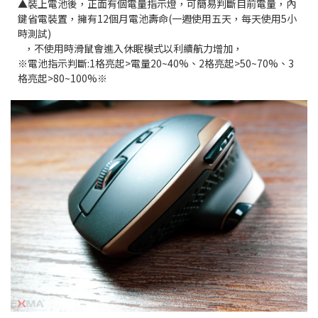
▲裝上電池後，正面有個電量指示燈，可簡易判斷目前電量，內
鍵省電裝置，擁有12個月電池壽命(一週使用五天，每天使用5小
時測試)
，不使用時滑鼠
會進入休眠模式以利續航力增加，
※電池指示判斷:1格亮起>電量20~40%、2格亮起>50~70%、3
格亮起>80~100%※