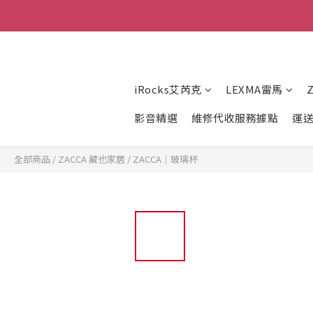
iRocks艾芮克
LEXMA雷馬
影音精選
維修代收服務據點
運
全部商品
/
ZACCA 藏也家居
/
ZACCA｜玻璃杯