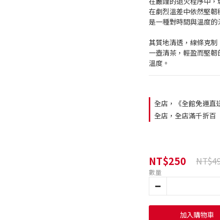
在嚴謹的退火程序中，
在劇烈溫差中依然堅韌
是一種對時間與溫度的
其質地清透，線條克制
一壺清茶，輕盈而堅韌
溫度。
全店，《全館免運直
全店，全店滿千折百
NT$250
NT$4
數量
加入購物車