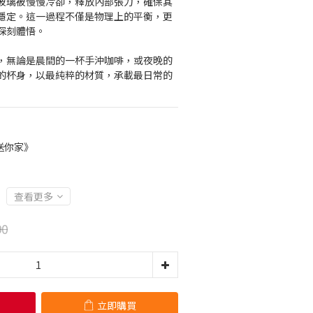
玻璃被慢慢冷卻，釋放內部張力，確保其
穩定。這一過程不僅是物理上的平衡，更
深刻體悟。
，無論是晨間的一杯手沖咖啡，或夜晚的
的杯身，以最純粹的材質，承載最日常的
送你家》
查看更多
90
立即購買