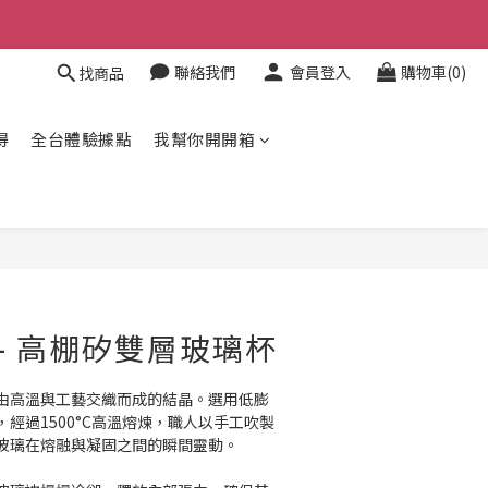
聯絡我們
會員登入
購物車(0)
找商品
得
全台體驗據點
我幫你開開箱
立即購買
福 - 高棚矽雙層玻璃杯
由高溫與工藝交織而成的結晶。選用低膨
經過1500°C高溫熔煉，職人以手工吹製
玻璃在熔融與凝固之間的瞬間靈動。