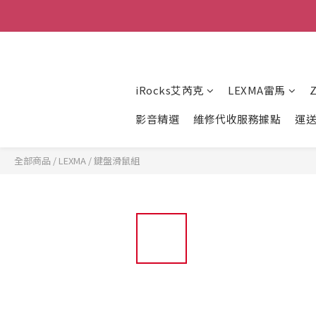
iRocks艾芮克
LEXMA雷馬
影音精選
維修代收服務據點
運
全部商品
/
LEXMA
/
鍵盤滑鼠組