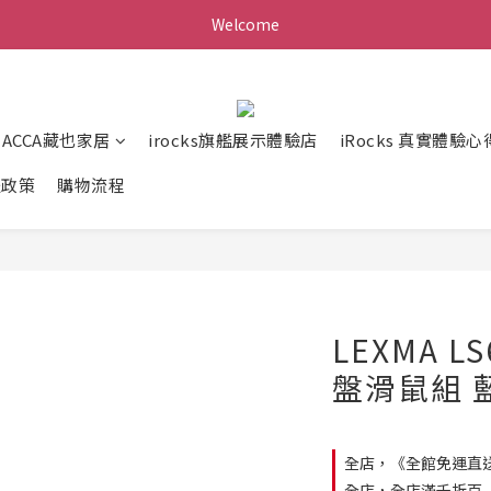
Welcome
ZACCA藏也家居
irocks旗艦展示體驗店
iRocks 真實體驗心
送政策
購物流程
LEXMA L
盤滑鼠組 
全店，《全館免運直
全店，全店滿千折百