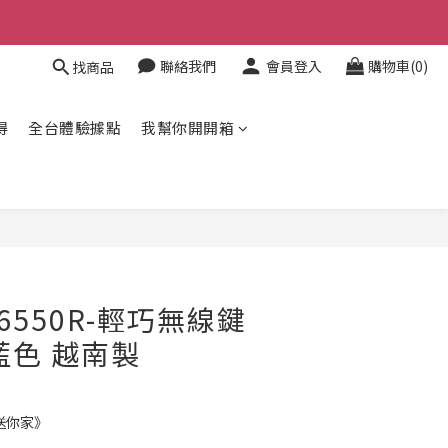
聯絡我們
會員登入
購物車(0)
找商品
得
全台體驗據點
我幫你開開箱
立即購買
S6550R-輕巧無線鍵
藍色 越南製
送你家》