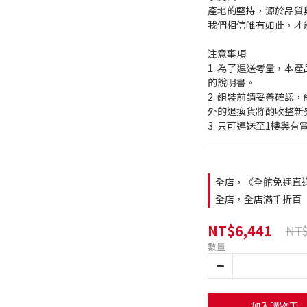
產地的堅持，源於品質
我們相信唯有如此，才
注意事項
1. 為了運送考量，本
的說明書。
2. 組裝前請妥善確認
外的退換貨將酌收整新
3. 只可運送至1樓與
全店，《全館免運直
全店，全店滿千折百
NT$6,441
NT$
數量
加入購物車