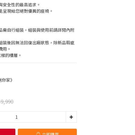
與安全性的最高追求。
能呈現給您絕對優異的座椅。
產品需自行組裝，組裝與使用前請詳閱內附
，組裝後因無法回復出廠狀態，除新品瑕疵
費用。
有電梯的樓層。
送你家》
9,990
立即購買