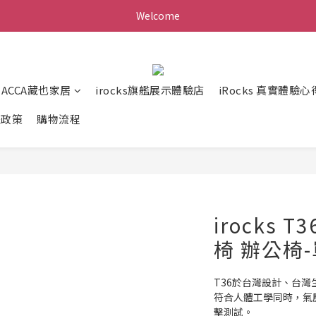
Welcome
ZACCA藏也家居
irocks旗艦展示體驗店
iRocks 真實體驗心
送政策
購物流程
irocks 
椅 辦公椅
T36於台灣設計、台
符合人體工學同時，氣壓
擊測試。