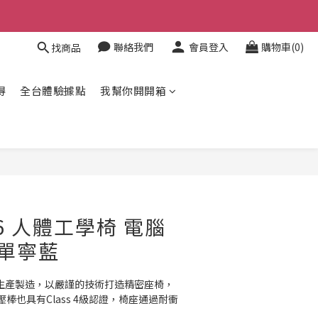
聯絡我們
會員登入
購物車(0)
找商品
得
全台體驗據點
我幫你開開箱
立即購買
T36 人體工學椅 電腦
-單寧藍
灣生產製造，以嚴謹的技術打造精密座椅，
棒也具有Class 4級認證，椅座通過耐衝