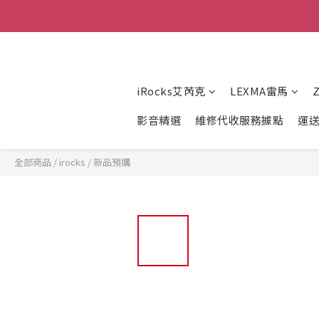
iRocks艾芮克
LEXMA雷馬
影音精選
維修代收服務據點
運
全部商品
/
irocks
/
新品預購