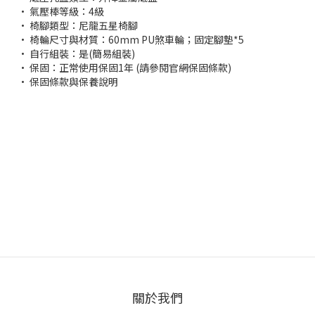
• 氣壓棒等級：4級
• 椅腳類型：尼龍五星椅腳
• 椅輪尺寸與材質：60mm PU煞車輪；固定腳墊*5
• 自行組裝：是(簡易組裝)
• 保固：正常使用保固1年 (請參閱官網保固條款)
• 保固條款與保養說明
關於我們