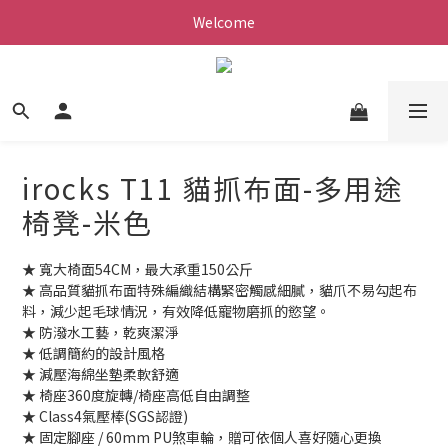
Welcome
irocks T11 貓抓布面-多用途
椅凳-米色
★ 寬大椅面54CM，最大承重150公斤
★ 高品質貓抓布面特殊編織結構緊密觸感細膩，貓爪不易勾起布
料，減少起毛球情況，有效降低寵物磨抓的慾望。
★ 防潑水工藝，乾爽潔淨
★ 低調簡約的設計風格
★ 減壓海綿坐墊柔軟舒適 
★ 椅座360度旋轉/椅座高低自由調整
★ Class4氣壓棒(SGS認證)
★ 固定腳座 / 60mm PU煞車輪，贈可依個人喜好隨心更換