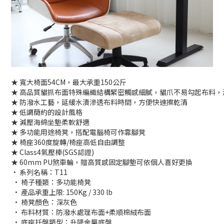
★ 寬大椅面54CM，最大承重150公斤
★ 高品質貓抓布面特殊編織結構緊密觸感細膩，貓爪不易勾起布料
★ 防潑水工藝，延緩水漬滲透布料時間，方便快速擦乾清
★ 低調簡約的設計風格
★ 減壓海綿坐墊柔軟舒適
★ 多功能用途椅凳，搭配電腦椅可作靠腳凳
★ 椅座360度旋轉/椅座高低自由調整
★ Class4氣壓棒(SGS認證)
★ 60mm PU煞車輪，贈高質感固定腳墊可依個人喜好更換
• 系列名稱：T11
• 椅子種類：多功能椅凳
• 產品承重上限: 150Kg / 330 lb
• 椅凳顏色：深灰色
• 布料材質：防潑水處理布面+柔順棉絨布面
• 底座托盤類型：升降金屬底盤