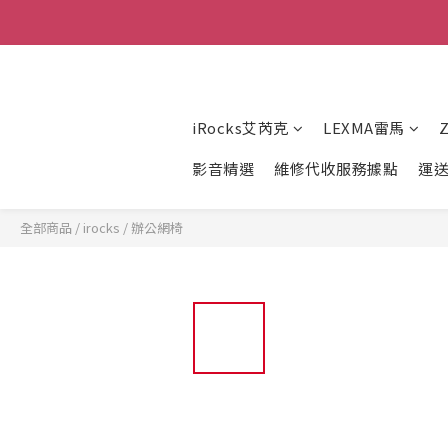
iRocks艾芮克
LEXMA雷馬
影音精選
維修代收服務據點
運
全部商品
/
irocks
/
辦公網椅