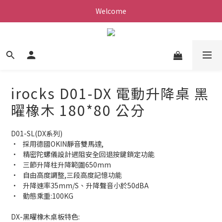
Welcome
irocks D01-DX 電動升降桌 黑
曜橡木 180*80 公分
D01-SL(DX系列) 
•	採用德國OKIN靜音雙馬達, 
•	精密陀螺儀設計遇阻安全回退按鍵鎖定功能
•	三節升降柱升降範圍650mm 
•	自由高度調整,三段高度記憶功能 
•	升降速率35mm/S、升降聲音小於50dBA 
•	動態乘重:100KG 
DX-黑曜橡木桌板特色: 