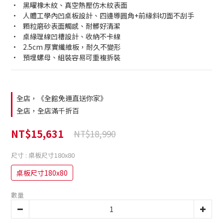
•	黑曜橡木紋、真空熱壓仿木紋表面 
•	人體工學內凹桌板設計、四邊導圓角+前緣斜切面不刮手 
•	顆粒磨砂表面觸感、耐髒好清潔 
•	桌緣理線凹槽設計、收納不卡線 
•	2.5cm 厚實纖維板，耐久不變形 
•	預埋螺母、組裝容易可重複拆裝
全店，《全館免運直送你家》
全店，全店滿千折百
NT$15,631
NT$18,990
尺寸
: 桌板尺寸180x80
桌板尺寸180x80
數量