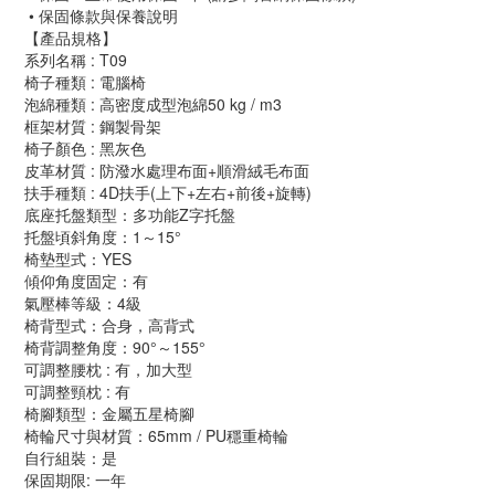
• 保固條款與保養說明
【產品規格】
系列名稱 : T09
椅子種類 : 電腦椅
泡綿種類 : 高密度成型泡綿50 kg / m3
框架材質 : 鋼製骨架
椅子顏色 : 黑灰色
皮革材質 : 防潑水處理布面+順滑絨毛布面
扶手種類 : 4D扶手(上下+左右+前後+旋轉)
底座托盤類型：多功能Z字托盤
托盤頃斜角度：1～15°
椅墊型式：YES
傾仰角度固定：有
氣壓棒等級：4級
椅背型式：合身，高背式
椅背調整角度：90°～155°
可調整腰枕 : 有，加大型
可調整頸枕 : 有
椅腳類型：金屬五星椅腳
椅輪尺寸與材質：65mm / PU穩重椅輪
自行組裝：是
保固期限: 一年