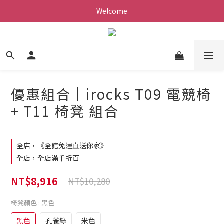
Welcome
優惠組合｜irocks T09 電競椅
+ T11 椅凳 組合
全店，《全館免運直送你家》
全店，全店滿千折百
NT$8,916
NT$10,280
椅凳顏色
: 黑色
黑色
孔雀綠
米色