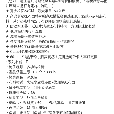
【您好，請注意只可運送至1樓與有電梯的樓層，下標後請您再備
註區留言是否有電梯，謝謝。】
★ 寬大椅面54CM，最大承重150公斤
★ 高品質貓抓布面特殊編織結構緊密觸感細膩，貓爪不易勾起布
料，減少起毛球情況，有效降低寵物磨抓的慾望。
★ 防潑水工藝，延緩水漬滲透布料時間，方便快速擦乾清
★ 低調簡約的設計風格
★ 減壓海綿坐墊柔軟舒適
★ 多功能用途椅凳，搭配電腦椅可作靠腳凳
★ 椅座360度旋轉/椅座高低自由調整
★ Class4氣壓棒(SGS認證)
★ 60mm PU煞車輪，贈高質感固定腳墊可依個人喜好更換
• 系列名稱：T11
• 椅子種類：多功能椅凳
• 產品承重上限: 150Kg / 330 lb
• 椅凳顏色：深灰色
• 布料材質：防潑水處理布面+柔順棉絨布面
• 底座托盤類型：升降金屬底盤
• 氣壓棒等級：4級
• 椅腳類型：尼龍五星椅腳
• 椅輪尺寸與材質：60mm PU煞車輪；固定腳墊*5
• 自行組裝：是(簡易組裝)
• 保固：正常使用保固1年 (請參閱官網保固條款)