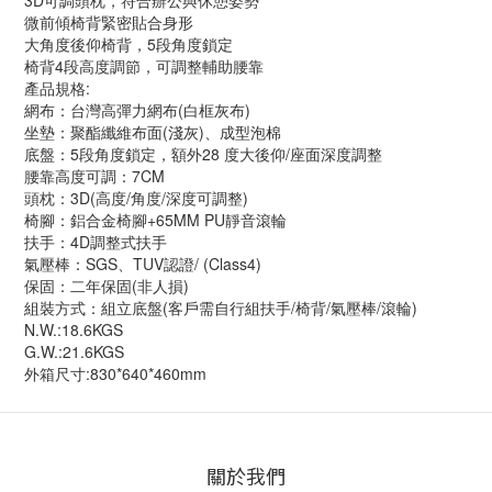
3D可調頭枕，符合辦公與休憩姿勢
微前傾椅背緊密貼合身形
大角度後仰椅背，5段角度鎖定
椅背4段高度調節，可調整輔助腰靠
產品規格:
網布：台灣高彈力網布(白框灰布)
坐墊：聚酯纖維布面(淺灰)、成型泡棉
底盤：5段角度鎖定，額外28 度大後仰/座面深度調整
腰靠高度可調：7CM
頭枕：3D(高度/角度/深度可調整)
椅腳：鋁合金椅腳+65MM PU靜音滾輪
扶手：4D調整式扶手
氣壓棒：SGS、TUV認證/ (Class4)
保固：二年保固(非人損)
組裝方式：組立底盤(客戶需自行組扶手/椅背/氣壓棒/滾輪)
N.W.:18.6KGS
G.W.:21.6KGS
外箱尺寸:830*640*460mm
關於我們