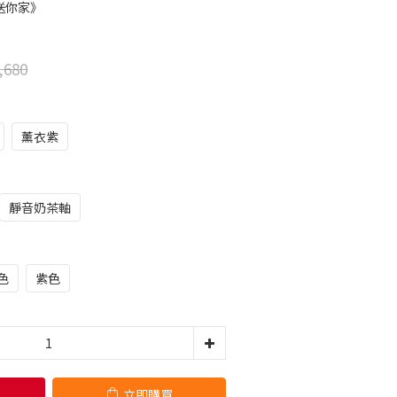
送你家》
,680
薰衣紫
靜音奶茶軸
色
紫色
立即購買