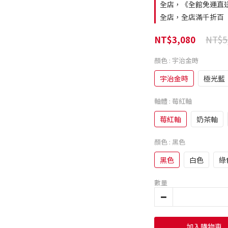
全店，《全館免運直
全店，全店滿千折百
NT$5
NT$3,080
顏色
: 宇治金時
宇治金時
極光藍
軸體
: 莓紅軸
莓紅軸
奶茶軸
顏色
: 黑色
黑色
白色
綠
數量
加入購物車