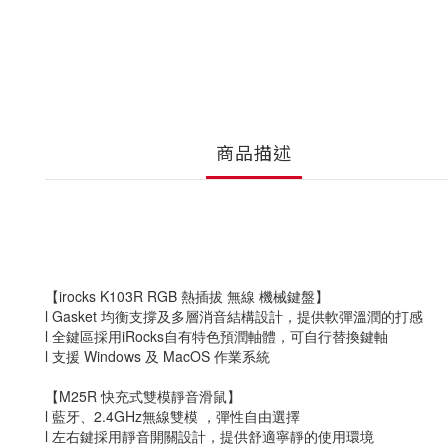
商品描述
【irocks K103R RGB 熱插拔 無線 機械鍵盤】
l Gasket 均衡支撐及多層消音結構設計，提供軟彈溫潤的打感
l 全鍵區採用iRocks自有特色預潤軸體，可自行替換鍵軸
l 支援 Windows 及 MacOS 作業系統
【M25R 快充式雙模靜音滑鼠】
l 藍牙、2.4GHz無線雙模 ，彈性自由選擇
l 左右鍵採用靜音開關設計，提供舒適寧靜的使用環境