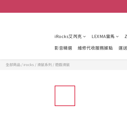
iRocks艾芮克
LEXMA雷馬
影音精選
維修代收服務據點
運
全部商品
/
irocks
/
滑鼠系列
/
遊戲滑鼠