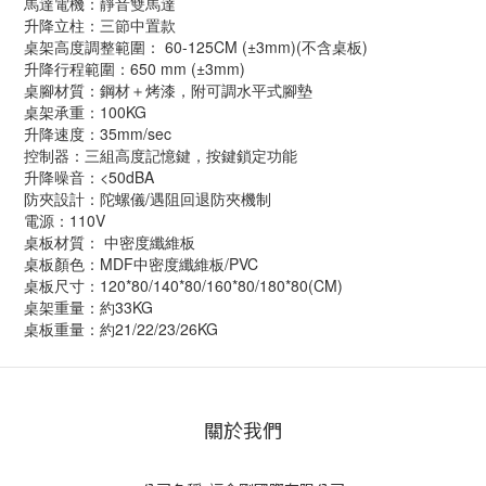
馬達電機：靜音雙馬達
升降立柱：三節中置款
桌架高度調整範圍： 60-125CM (±3mm)(不含桌板)
升降行程範圍：650 mm (±3mm)
桌腳材質：鋼材＋烤漆，附可調水平式腳墊
桌架承重：100KG
升降速度：35mm/sec
控制器：三組高度記憶鍵，按鍵鎖定功能
升降噪音：<50dBA
防夾設計：陀螺儀/遇阻回退防夾機制
電源：110V
桌板材質： 中密度纖維板
桌板顏色：MDF中密度纖維板/PVC
桌板尺寸：120*80/140*80/160*80/180*80(CM)
桌架重量：約33KG
桌板重量：約21/22/23/26KG
關於我們