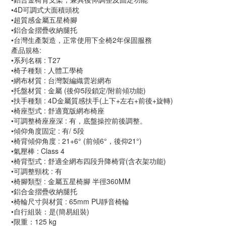
•4D可調式大面積頭枕
•超質感金屬五星椅腳
•鋁合金摺疊收納腿托
•台灣生產製造，正常使用下全椅2年保固服務
產品規格:
•系列名稱 : T27
•椅子種類 : 人體工學椅
•網布材質 : 台灣製編織雲岩網布
•托盤材質 : 金屬 (後仰5段鎖定/附前傾功能)
•扶手種類 : 4D金屬質感扶手(上下+左右+前後+旋轉)
•椅座型式 : 舒適寬版網布椅座
•可調整椅座座深 : 有，底盤操控前後調整。
•傾仰角度固定 : 有/ 5段
•椅背傾仰角度 : 21+6° (前傾6°，後仰21°)
•氣壓棒 : Class 4
•椅背型式 : 舒適全網布四段升降椅背(含衣架功能)
•可調整頸枕 : 有
•椅腳類型 : 金屬五星椅腳 半徑360MM
•鋁合金摺疊收納腿托
•椅輪尺寸與材質 : 65mm PU靜音椅輪
•自行組裝：是(簡易組裝)
•限重：125 kg