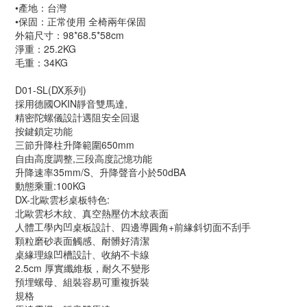
•產地：台灣
•保固：正常使用 全椅兩年保固
外箱尺寸：98*68.5*58cm
淨重：25.2KG
毛重：34KG
D01-SL(DX系列)
採用德國OKIN靜音雙馬達,
精密陀螺儀設計遇阻安全回退
按鍵鎖定功能
三節升降柱升降範圍650mm
自由高度調整,三段高度記憶功能
升降速率35mm/S、升降聲音小於50dBA
動態乘重:100KG
DX-北歐雲杉桌板特色:
北歐雲杉木紋、真空熱壓仿木紋表面
人體工學內凹桌板設計、四邊導圓角+前緣斜切面不刮手
顆粒磨砂表面觸感、耐髒好清潔
桌緣理線凹槽設計、收納不卡線
2.5cm 厚實纖維板，耐久不變形
預埋螺母、組裝容易可重複拆裝
規格