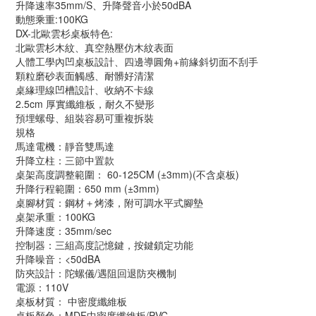
升降速率35mm/S、升降聲音小於50dBA
動態乘重:100KG
DX-北歐雲杉桌板特色:
北歐雲杉木紋、真空熱壓仿木紋表面
人體工學內凹桌板設計、四邊導圓角+前緣斜切面不刮手
顆粒磨砂表面觸感、耐髒好清潔
桌緣理線凹槽設計、收納不卡線
2.5cm 厚實纖維板，耐久不變形
預埋螺母、組裝容易可重複拆裝
規格
馬達電機：靜音雙馬達
升降立柱：三節中置款
桌架高度調整範圍： 60-125CM (±3mm)(不含桌板)
升降行程範圍：650 mm (±3mm)
桌腳材質：鋼材＋烤漆，附可調水平式腳墊
桌架承重：100KG
升降速度：35mm/sec
控制器：三組高度記憶鍵，按鍵鎖定功能
升降噪音：<50dBA
防夾設計：陀螺儀/遇阻回退防夾機制
電源：110V
桌板材質： 中密度纖維板
桌板顏色：MDF中密度纖維板/PVC