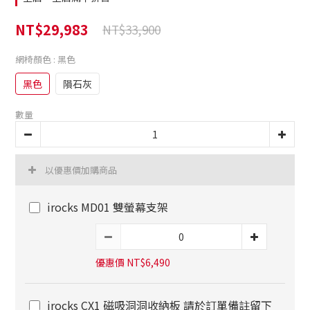
NT$29,983
NT$33,900
網椅顏色
: 黑色
黑色
隕石灰
數量
以優惠價加購商品
irocks MD01 雙螢幕支架
優惠價 NT$6,490
irocks CX1 磁吸洞洞收納板 請於訂單備註留下