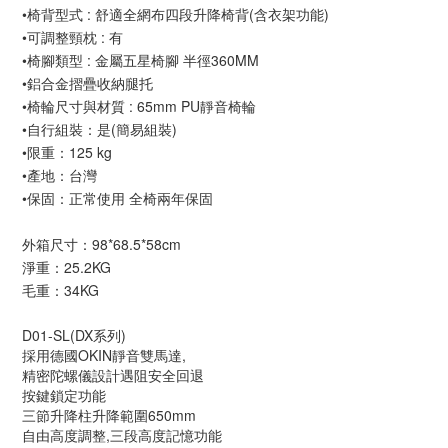
•椅背型式 : 舒適全網布四段升降椅背(含衣架功能)
•可調整頸枕 : 有
•椅腳類型 : 金屬五星椅腳 半徑360MM
•鋁合金摺疊收納腿托
•椅輪尺寸與材質 : 65mm PU靜音椅輪
•自行組裝：是(簡易組裝)
•限重：125 kg
•產地：台灣
•保固：正常使用 全椅兩年保固
外箱尺寸：98*68.5*58cm
淨重：25.2KG
毛重：34KG
D01-SL(DX系列)
採用德國OKIN靜音雙馬達,
精密陀螺儀設計遇阻安全回退
按鍵鎖定功能
三節升降柱升降範圍650mm
自由高度調整,三段高度記憶功能