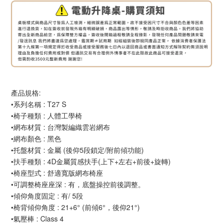
產品規格:
•系列名稱 : T27 S
•椅子種類 : 人體工學椅
•網布材質 : 台灣製編織雲岩網布
•網布顏色 : 黑色
•托盤材質 : 金屬 (後仰5段鎖定/附前傾功能)
•扶手種類 : 4D金屬質感扶手(上下+左右+前後+旋轉)
•椅座型式 : 舒適寬版網布椅座
•可調整椅座座深 : 有，底盤操控前後調整。
•傾仰角度固定 : 有/ 5段
•椅背傾仰角度 : 21+6° (前傾6°，後仰21°)
•氣壓棒 : Class 4