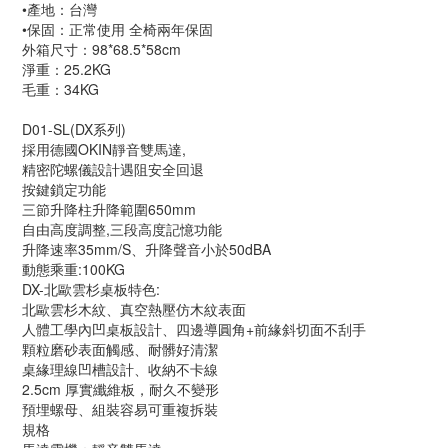
•產地：台灣
•保固：正常使用 全椅兩年保固
外箱尺寸：98*68.5*58cm
淨重：25.2KG
毛重：34KG
D01-SL(DX系列)
採用德國OKIN靜音雙馬達,
精密陀螺儀設計遇阻安全回退
按鍵鎖定功能
三節升降柱升降範圍650mm
自由高度調整,三段高度記憶功能
升降速率35mm/S、升降聲音小於50dBA
動態乘重:100KG
DX-北歐雲杉桌板特色:
北歐雲杉木紋、真空熱壓仿木紋表面
人體工學內凹桌板設計、四邊導圓角+前緣斜切面不刮手
顆粒磨砂表面觸感、耐髒好清潔
桌緣理線凹槽設計、收納不卡線
2.5cm 厚實纖維板，耐久不變形
預埋螺母、組裝容易可重複拆裝
規格