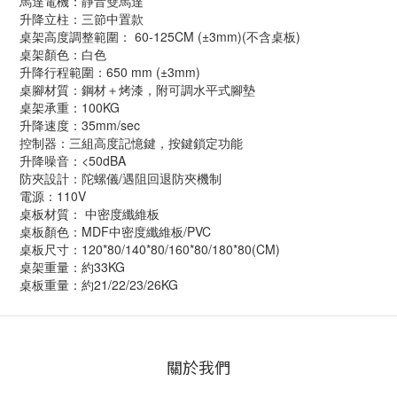
馬達電機：靜音雙馬達
升降立柱：三節中置款
桌架高度調整範圍： 60-125CM (±3mm)(不含桌板)
桌架顏色：白色
升降行程範圍：650 mm (±3mm)
桌腳材質：鋼材＋烤漆，附可調水平式腳墊
桌架承重：100KG
升降速度：35mm/sec
控制器：三組高度記憶鍵，按鍵鎖定功能
升降噪音：<50dBA
防夾設計：陀螺儀/遇阻回退防夾機制
電源：110V
桌板材質： 中密度纖維板
桌板顏色：MDF中密度纖維板/PVC
桌板尺寸：120*80/140*80/160*80/180*80(CM)
桌架重量：約33KG
桌板重量：約21/22/23/26KG
關於我們