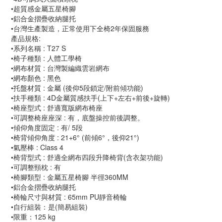
•超質感金屬五星椅腳
•鋁合金摺疊收納腿托
•台灣生產製造，正常使用下全椅2年保固服務
產品規格:
•系列名稱 : T27 S
•椅子種類 : 人體工學椅
•網布材質 : 台灣製編織雲岩網布
•網布顏色 : 黑色
•托盤材質 : 金屬 (後仰5段鎖定/附前傾功能)
•扶手種類 : 4D金屬質感扶手(上下+左右+前後+旋轉)
•椅座型式 : 舒適寬版網布椅座
•可調整椅座座深 : 有，底盤操控前後調整。
•傾仰角度固定 : 有/ 5段
•椅背傾仰角度 : 21+6° (前傾6°，後仰21°)
•氣壓棒 : Class 4
•椅背型式 : 舒適全網布四段升降椅背(含衣架功能)
•可調整頸枕 : 有
•椅腳類型 : 金屬五星椅腳 半徑360MM
•鋁合金摺疊收納腿托
•椅輪尺寸與材質 : 65mm PU靜音椅輪
•自行組裝：是(簡易組裝)
•限重：125 kg