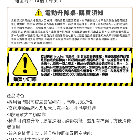
產品特色:
•採用台灣製高密度雲岩網布 ，高彈力支撐性
•高密度編織網布及加大加寬坐墊，坐感更舒適
•3段追蹤大面積腰靠
•椅背可調整升降，腰靠深淺可調節功能，並附有衣架，方便消費
者使用
•鋁合金椅背支架，兼具後仰調整及固定功能
•4D可調式大面積頭枕