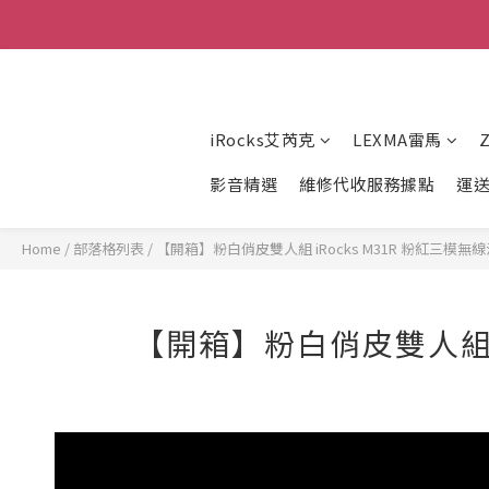
iRocks艾芮克
LEXMA雷馬
影音精選
維修代收服務據點
運
Home
/
部落格列表
/
【開箱】粉白俏皮雙人組 iRocks M31R 粉紅三模無
【開箱】粉白俏皮雙人組 i