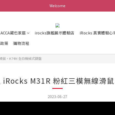
Welcome
ZACCA藏也家居
irocks旗艦展示體驗店
iRocks 真實體驗心
送政策
購物流程
線滑鼠、K74M 全白機械式鍵盤
Rocks M31R 粉紅三模無線滑
2023-06-27